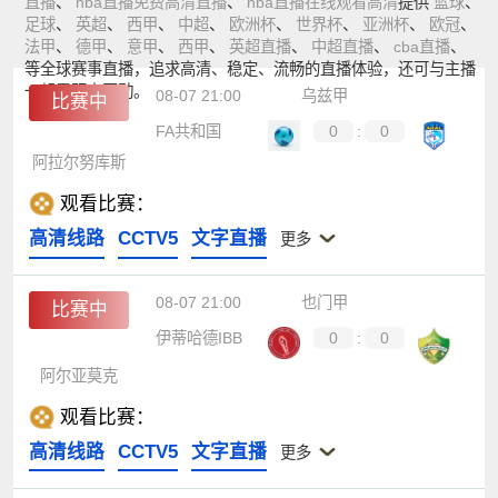
直播
、
nba直播免费高清直播
、
nba直播在线观看高清
提供
篮球
、
足球
、
英超
、
西甲
、
中超
、
欧洲杯
、
世界杯
、
亚洲杯
、
欧冠
、
法甲
、
德甲
、
意甲
、
西甲
、
英超直播
、
中超直播
、
cba直播
、
等全球赛事直播，追求高清、稳定、流畅的直播体验，还可与主播
一起零距离互动。
08-07 21:00
乌兹甲
比赛中
FA共和国
0
:
0
阿拉尔努库斯
观看比赛：
高清线路
CCTV5
文字直播
更多
08-07 21:00
也门甲
比赛中
伊蒂哈德IBB
0
:
0
阿尔亚莫克
观看比赛：
高清线路
CCTV5
文字直播
更多