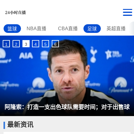
NBA直播
CBA直播
英超直播
篮球
足球
1
2
3
4
5
6
中国女篮热身赛险胜尼日利亚 张子宇独得24分立
最新资讯
下头功