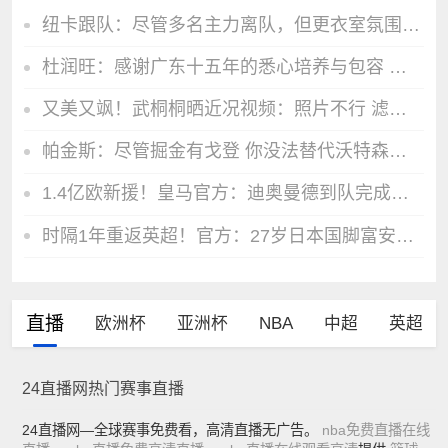
纽卡跟队：尽管多名主力离队，但更衣室氛围比外界预想的积极向上
杜润旺：感谢广东十五年的悉心培养与包容 祝愿宏远再创佳绩
又美又飒！武桐桐晒近况视频：照片不行 滤镜来凑
帕金斯：尽管掘金有戈登 你没法替代沃特森这样能攻能防的球员
1.4亿欧新援！皇马官方：迪奥曼德到队完成体检
时隔1年重返英超！官方：27岁日本国脚富安健洋免签加盟水晶宫
直播
欧洲杯
亚洲杯
NBA
中超
英超
24直播网热门赛事直播
24直播网—全球赛事免费看，高清直播无广告。
nba免费直播在线