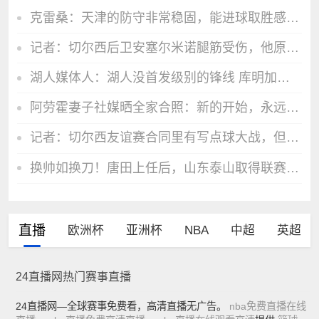
克雷桑：天津的防守非常稳固，能进球取胜感谢大家努力和球迷支持
记者：切尔西后卫安塞尔米诺腿筋受伤，他原本被认为会被外租
湖人媒体人：湖人没首发级别的锋线 库明加未成型&其运动天赋顶尖
阿劳霍妻子社媒晒全家合照：新的开始，永远与他携手同行❤️
记者：切尔西友谊赛合同里有写点球大战，但对方球员离场了
换帅如换刀！唐田上任后，山东泰山取得联赛两连胜
直播
欧洲杯
亚洲杯
NBA
中超
英超
24直播网热门赛事直播
24直播网—全球赛事免费看，高清直播无广告。
nba免费直播在线