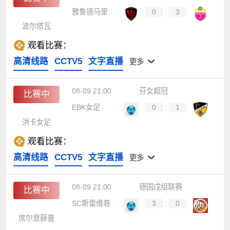
雅鲁德马里乌波尔
0
:
3
波尔塔瓦
观看比赛：
高清线路
CCTV5
文字直播
更多
08-09 21:00
芬女超冠
比赛中
EBK女足
0
:
1
洪卡女足
观看比赛：
高清线路
CCTV5
文字直播
更多
08-09 21:00
德国戊组联赛
比赛中
SC斯雷维巷
3
:
0
席尔登薛曼