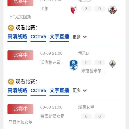
比赛中
比尔
3
:
0
YF尤文图斯
观看比赛：
高清线路
CCTV5
文字直播
更多
08-09 21:00
俄乙B
比赛中
沃洛格达戴拿模
0
:
0
弗拉基米尔鱼雷
观看比赛：
高清线路
CCTV5
文字直播
更多
08-09 21:00
瑞典女甲
比赛中
特雷勒堡女足
0
:
0
乌普萨拉女足