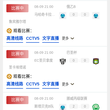
08-09 21:00
俄乙B
比赛中
马哈奇卡拉迪纳摩B队
0
:
0
鲁宾雅尔塔
观看比赛：
高清线路
CCTV5
文字直播
更多
08-09 21:00
巴圣杯
比赛中
EC圣贝拿度
0
:
0
圣卡埃塔诺
观看比赛：
高清线路
CCTV5
文字直播
更多
08-09 21:00
挪威丙级联赛
比赛中
斯塔贝克B队
2
:
0