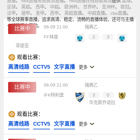
直播
、
nba直播免费高清直播
、
nba直播在线观看高清
提供
篮球
、
足球
、
英超
、
西甲
、
中超
、
欧洲杯
、
世界杯
、
亚洲杯
、
欧冠
、
法甲
、
德甲
、
意甲
、
西甲
、
英超直播
、
中超直播
、
cba直播
、
等全球赛事直播，追求高清、稳定、流畅的直播体验，还可与主播
一起零距离互动。
08-09 21:00
瑞典乙
比赛中
FF林度
2
:
3
菲提亚
观看比赛：
高清线路
CCTV5
文字直播
更多
08-09 21:00
瑞典乙
比赛中
IFK特利堡
3
:
0
华克斯乔诺拉
观看比赛：
高清线路
CCTV5
文字直播
更多