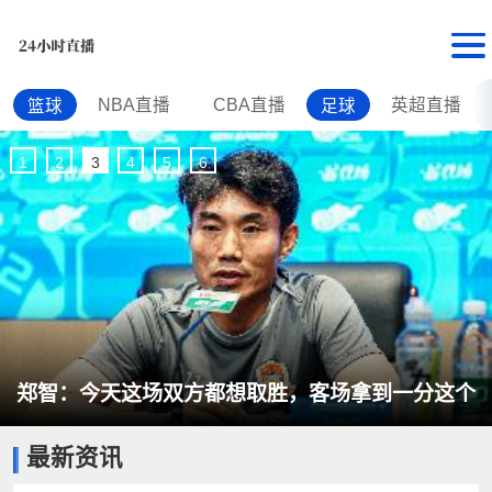
NBA直播
CBA直播
英超直播
篮球
足球
1
2
3
4
5
6
郑智：今天这场双方都想取胜，客场拿到一分这个
最新资讯
结果是可以接受的