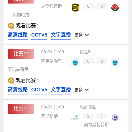
达斯托普斯
0
:
0
康加哈拉
观看比赛：
高清线路
CCTV5
文字直播
更多
08-09 21:00
俄乙B
比赛中
阿克伦陶里亚蒂B队
0
:
0
下诺夫哥罗德胜利
观看比赛：
高清线路
CCTV5
文字直播
更多
08-09 21:00
哈萨克超
比赛中
阿斯塔纳
2
:
1
奥肯咸特普斯