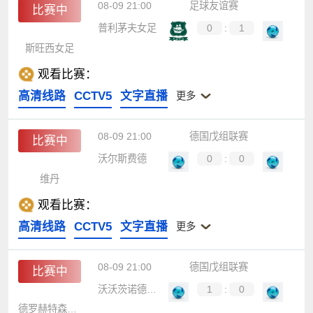
08-09 21:00
足球友谊赛
比赛中
普利茅夫女足
0
:
1
斯旺西女足
观看比赛：
高清线路
CCTV5
文字直播
更多
08-09 21:00
德国戊组联赛
比赛中
沃尔斯费德
0
:
0
维丹
观看比赛：
高清线路
CCTV5
文字直播
更多
08-09 21:00
德国戊组联赛
比赛中
沃沃茨诺德霍恩酒店
1
:
0
德罗赫特森阿塞尔B队